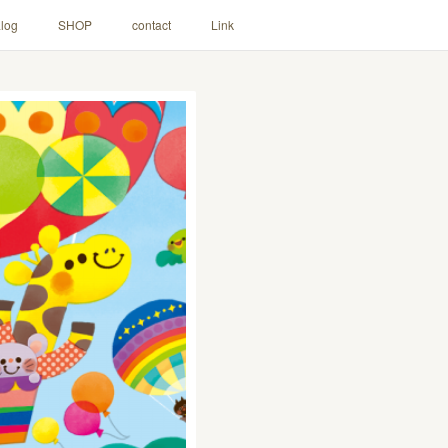
log
SHOP
contact
Link