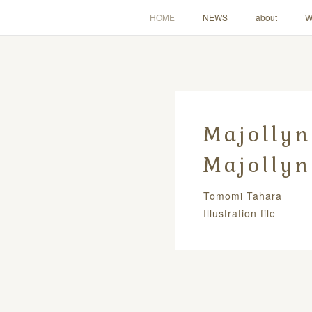
HOME
NEWS
about
W
Majolly
Majollyn
Tomomi Tahara
Illustration file