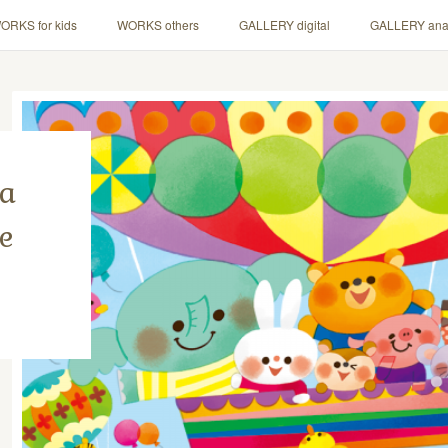
ORKS for kids
WORKS others
GALLERY digital
GALLERY ana
na
e